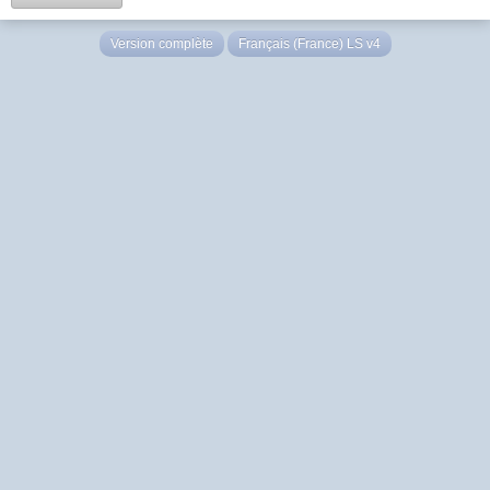
Version complète
Français (France) LS v4