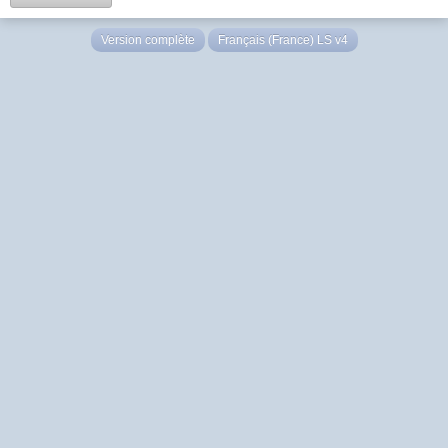
Version complète
Français (France) LS v4