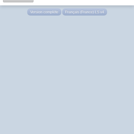
Version complète
Français (France) LS v4