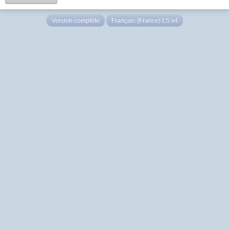
Version complète
Français (France) LS v4