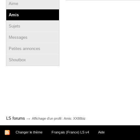
Aime
Amis
Sujets
Messages
Petites annonces
Shoutbox
→
LS forums
Affichage d'un profil : Amis: XX88biz
Changer le thème
Français (France) LS v4
Aide