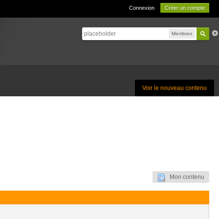
Connexion
Créer un compte
Membres
Voir le nouveau contenu
Mon contenu