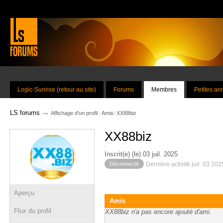
Logic-Sunrise (retour au site)
Forums
Membres
Petites a
→
LS forums
Affichage d'un profil : Amis: XX88biz
XX88biz
Inscrit(e) (le) 03 juil. 2025
Déconnecté
Dernière activité juil. 03 20
Aperçu
Amis
Flux du profil
XX88biz n'a pas encore ajouté d'ami.