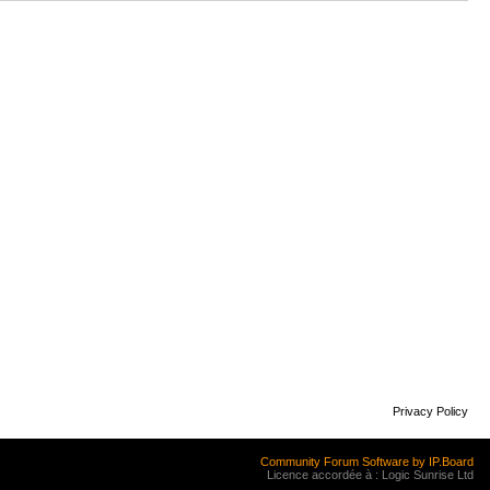
Privacy Policy
Community Forum Software by IP.Board
Licence accordée à : Logic Sunrise Ltd