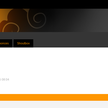
nnonces
Shoutbox
25 08:04