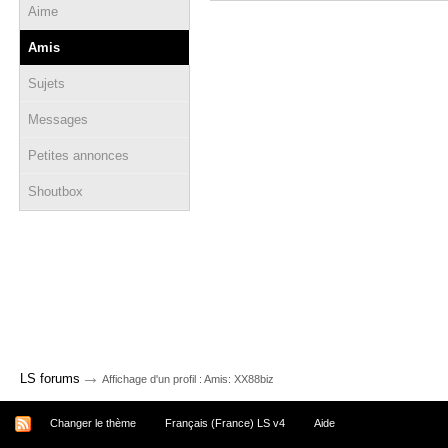
Aime
Amis
Sujets
Messages
Petites annonces
Shoutbox
→
LS forums
Affichage d'un profil : Amis: XX88biz
Changer le thème
Français (France) LS v4
Aide