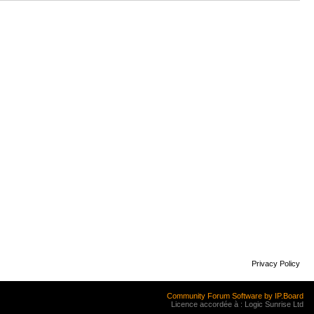
Privacy Policy
Community Forum Software by IP.Board
Licence accordée à : Logic Sunrise Ltd