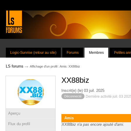
Logic-Sunrise (retour au site)
Forums
Membres
Petites a
→
LS forums
Affichage d'un profil : Amis: XX88biz
XX88biz
Inscrit(e) (le) 03 juil. 2025
Déconnecté
Dernière activité juil. 03 20
Aperçu
Amis
Flux du profil
XX88biz n'a pas encore ajouté d'ami.