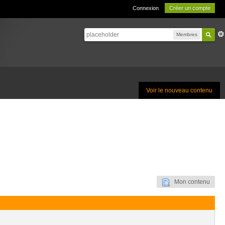
Connexion
Créer un compte
Membres
Voir le nouveau contenu
Mon contenu