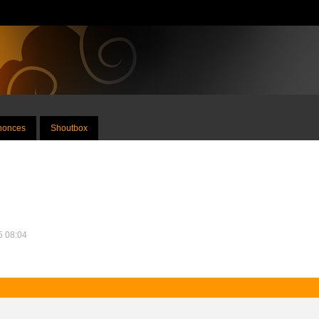
nnonces
Shoutbox
25 08:04