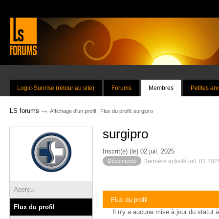
Logic-Sunrise (retour au site)
Forums
Membres
Petites a
→
LS forums
Affichage d'un profil : Flux du profil: surgipro
surgipro
Inscrit(e) (le) 02 juil. 2025
Déconnecté
Dernière activité juil. 02 20
Aperçu
Flux du profil
Flux du profil
Il n'y a aucune mise à jour du statut à