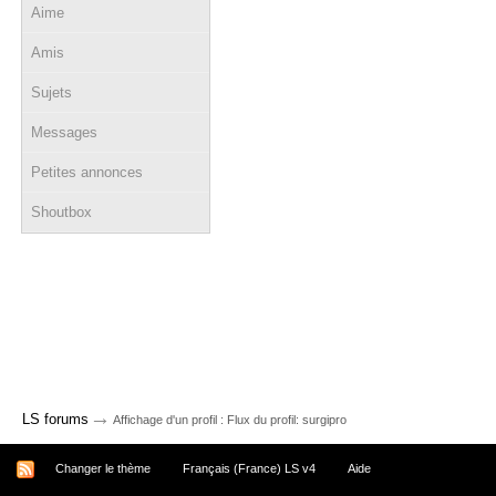
Aime
Amis
Sujets
Messages
Petites annonces
Shoutbox
→
LS forums
Affichage d'un profil : Flux du profil: surgipro
Changer le thème
Français (France) LS v4
Aide