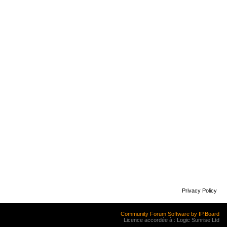
Privacy Policy
Community Forum Software by IP.Board
Licence accordée à : Logic Sunrise Ltd