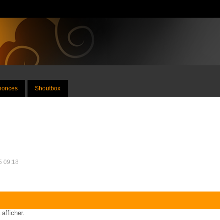
nnonces
Shoutbox
25 09:18
 afficher.