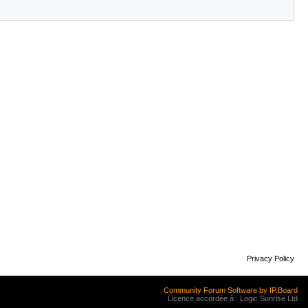
Privacy Policy
Community Forum Software by IP.Board
Licence accordée à : Logic Sunrise Ltd