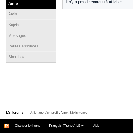
Il n'y a pas de contenu à afficher.
Aime
Amis
Sujets
Messages
Petites annonces
Shoutbox
→
LS forums
Affichage d'un profil : Aime: 32winmoney
Changer le thème
Français (France) LS v4
Aide