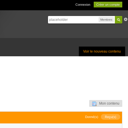
Connexion
Créer un compte
Membres
Voir le nouveau contenu
Mon contenu
Donné(s)
Reçu(s)