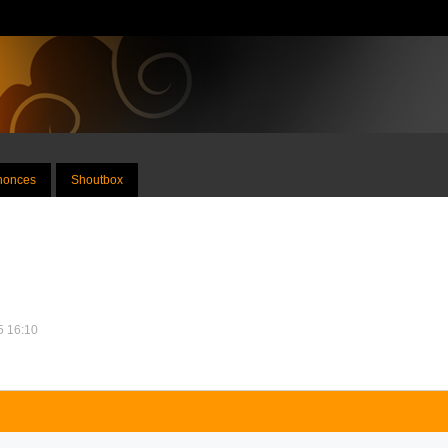
nnonces
Shoutbox
25 16:10