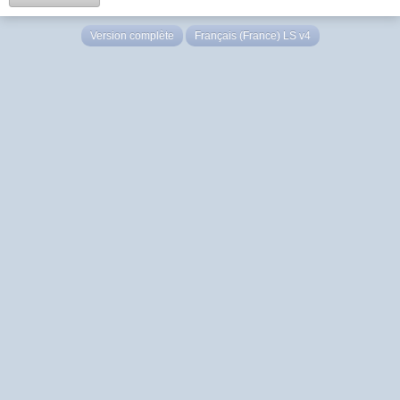
Version complète
Français (France) LS v4