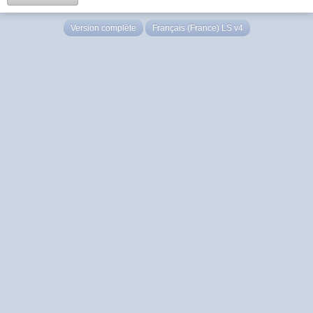
Version complète
Français (France) LS v4