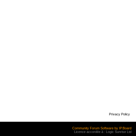
Privacy Policy
Community Forum Software by IP.Board
Licence accordée à : Logic Sunrise Ltd