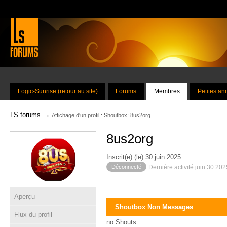
Logic-Sunrise (retour au site)
Forums
Membres
Petites a
→
LS forums
Affichage d'un profil : Shoutbox: 8us2org
8us2org
Inscrit(e) (le) 30 juin 2025
Déconnecté
Dernière activité juin 30 20
Aperçu
Shoutbox Non Messages
Flux du profil
no Shouts