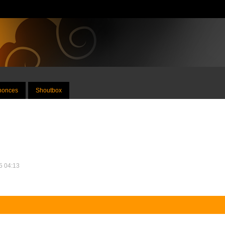
nnonces
Shoutbox
25 04:13