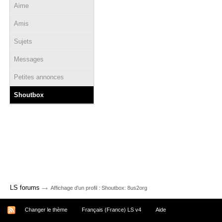
Aime
Amis
Sujets
Messages
Petites annonces
Shoutbox
→
LS forums
Affichage d'un profil : Shoutbox: 8us2org
Changer le thème
Français (France) LS v4
Aide