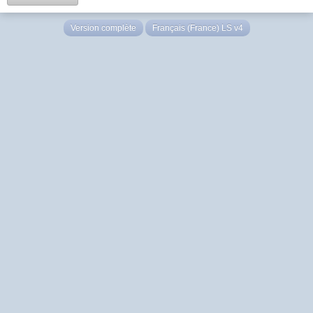
Version complète
Français (France) LS v4