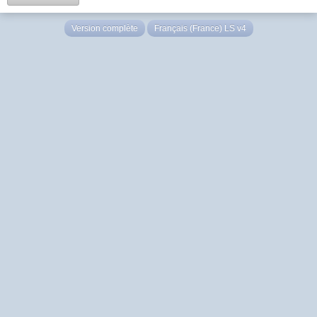
Version complète
Français (France) LS v4