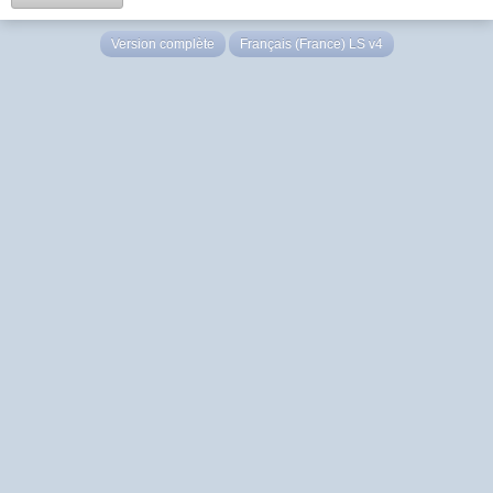
Version complète
Français (France) LS v4