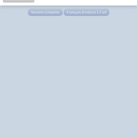
Version complète
Français (France) LS v4