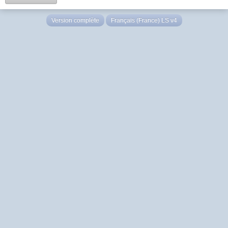
Version complète
Français (France) LS v4