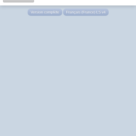
Version complète
Français (France) LS v4