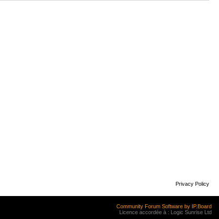
Privacy Policy
Community Forum Software by IP.Board
Licence accordée à : Logic Sunrise Ltd