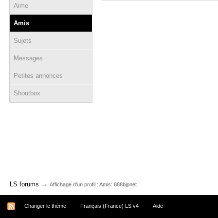
Aime
Amis
Sujets
Messages
Petites annonces
Shoutbox
→
LS forums
Affichage d'un profil : Amis: 888bjpnet
Changer le thème
Français (France) LS v4
Aide