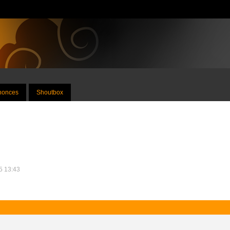
nnonces
Shoutbox
25 13:43