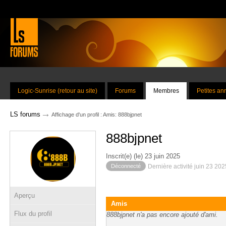
Logic-Sunrise (retour au site)
Forums
Membres
Petites a
→
LS forums
Affichage d'un profil : Amis: 888bjpnet
888bjpnet
Inscrit(e) (le) 23 juin 2025
Déconnecté
Dernière activité juin 23 20
Aperçu
Amis
Flux du profil
888bjpnet n'a pas encore ajouté d'ami.