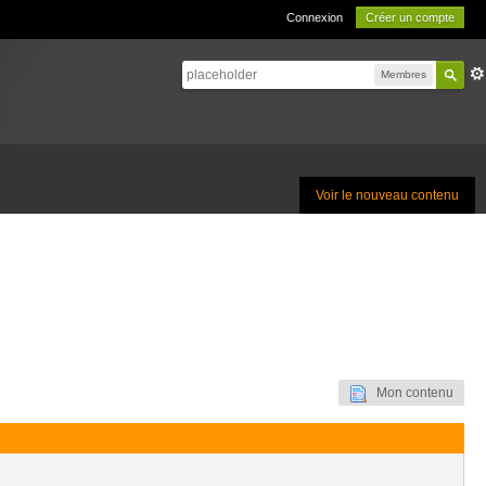
Connexion
Créer un compte
Membres
Voir le nouveau contenu
Mon contenu