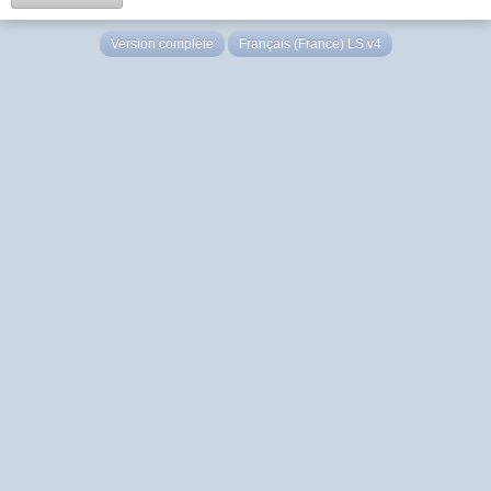
Version complète
Français (France) LS v4