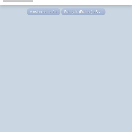
Version complète
Français (France) LS v4