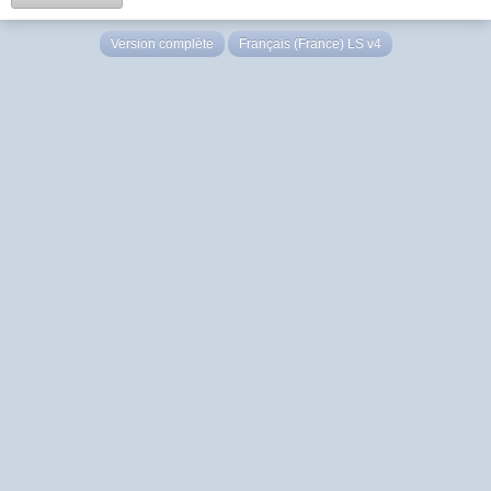
Version complète
Français (France) LS v4