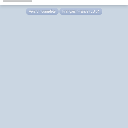
Version complète
Français (France) LS v4