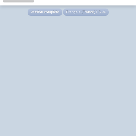
Version complète
Français (France) LS v4