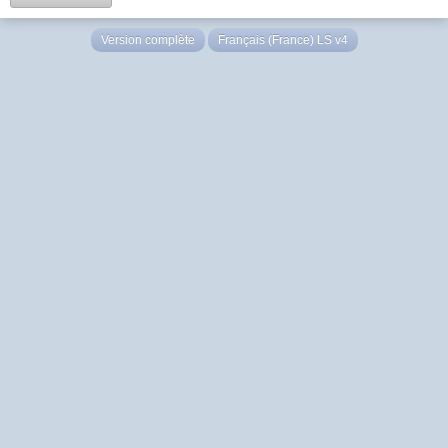
Version complète
Français (France) LS v4