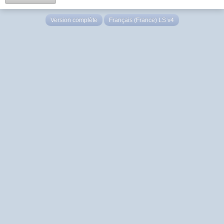
Version complète
Français (France) LS v4