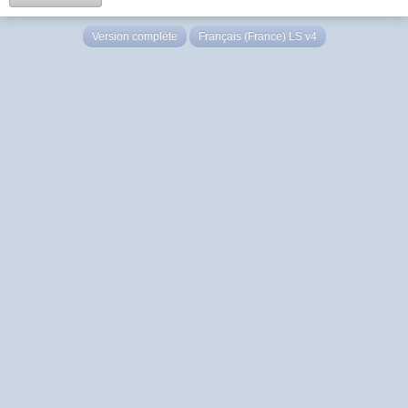
Version complète
Français (France) LS v4