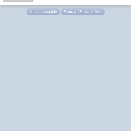
Version complète
Français (France) LS v4