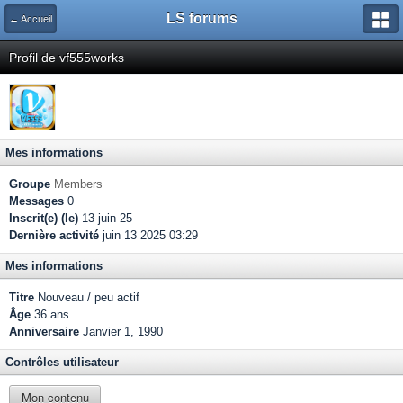
LS forums
← Accueil
Profil de vf555works
Mes informations
Groupe
Members
Messages
0
Inscrit(e) (le)
13-juin 25
Dernière activité
juin 13 2025 03:29
Mes informations
Titre
Nouveau / peu actif
Âge
36 ans
Anniversaire
Janvier 1, 1990
Contrôles utilisateur
Mon contenu