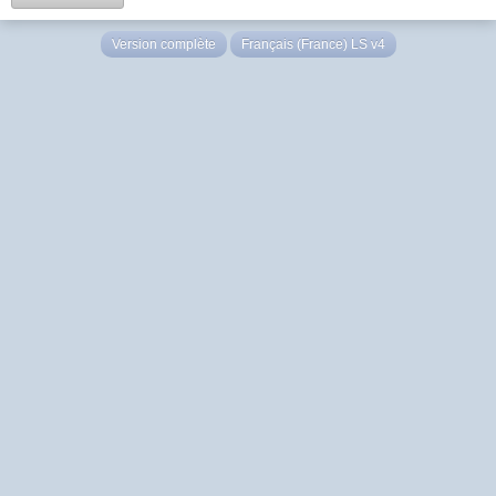
Version complète
Français (France) LS v4