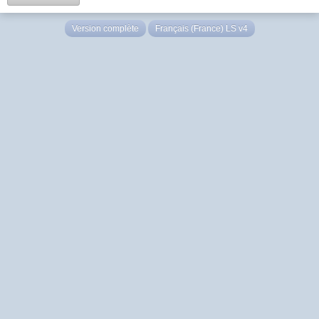
Version complète
Français (France) LS v4