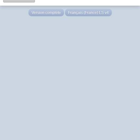
Version complète
Français (France) LS v4