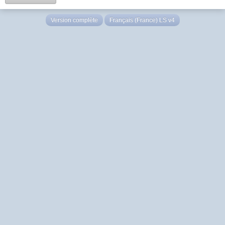
Version complète
Français (France) LS v4