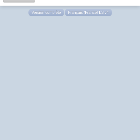
Version complète
Français (France) LS v4