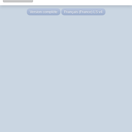
Version complète
Français (France) LS v4