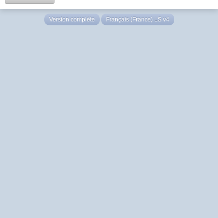
Version complète
Français (France) LS v4