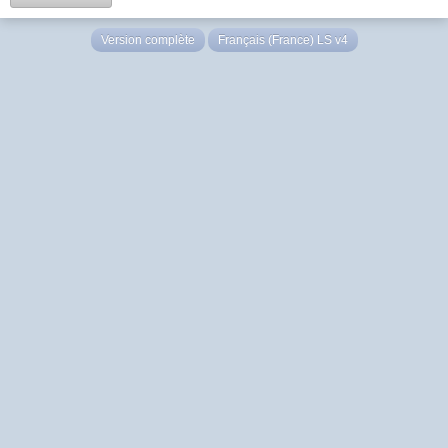
Version complète
Français (France) LS v4