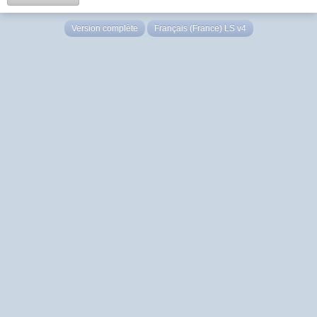
Version complète
Français (France) LS v4