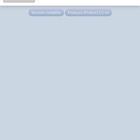
Version complète
Français (France) LS v4