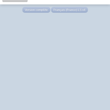
Version complète
Français (France) LS v4