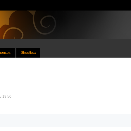
nnonces
Shoutbox
25 19:50