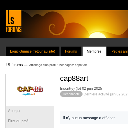
Logic-Sunrise (retour au site)
Forums
Membres
Petites a
→
LS forums
Affichage d'un profil : Messages: cap88art
cap88art
Inscrit(e) (le) 02 juin 2025
Déconnecté
Dernière activité juin 02 20
Aperçu
Il n'y aucun message à afficher.
Flux du profil