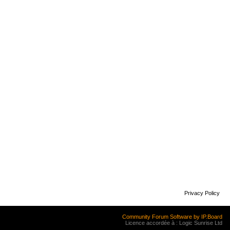
Privacy Policy
Community Forum Software by IP.Board
Licence accordée à : Logic Sunrise Ltd