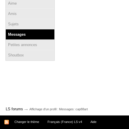
Aime
Amis
Sujets
Messages
Petites annonces
Shoutbox
→
LS forums
Affichage d'un profil : Messages: cap88art
Changer le thème
Français (France) LS v4
Aide