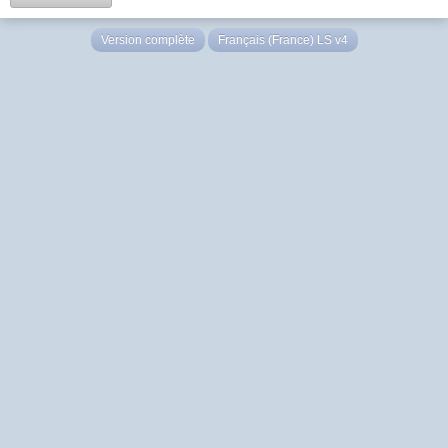
Version complète
Français (France) LS v4