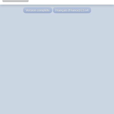
Version complète
Français (France) LS v4