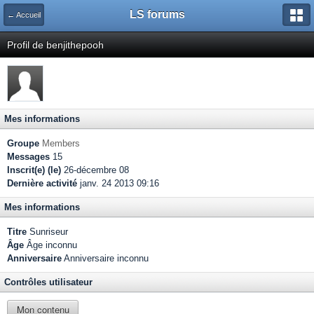
LS forums
← Accueil
Profil de benjithepooh
Mes informations
Groupe
Members
Messages
15
Inscrit(e) (le)
26-décembre 08
Dernière activité
janv. 24 2013 09:16
Mes informations
Titre
Sunriseur
Âge
Âge inconnu
Anniversaire
Anniversaire inconnu
Contrôles utilisateur
Mon contenu