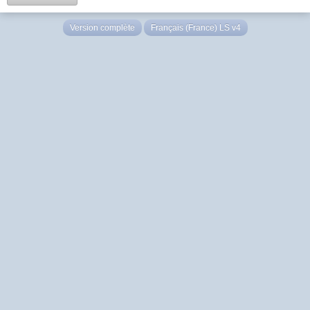
Version complète
Français (France) LS v4