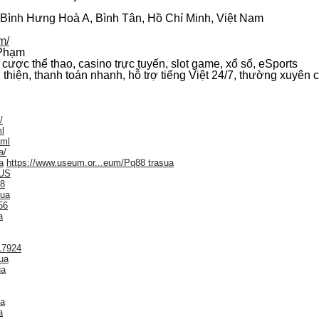
, Bình Hưng Hoà A, Bình Tân, Hồ Chí Minh, Việt Nam
m/
 Phạm
ược thể thao, casino trực tuyến, slot game, xổ số, eSports
 thiện, thanh toán nhanh, hỗ trợ tiếng Việt 24/7, thường xuyên
/
ml
tml
a/
a
https://www.useum.or...eum/Pq88 trasua
_US
28
sua
56
a
17924
ua
ua
ua
a