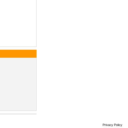
Privacy Policy