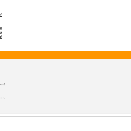
9/
ua
ua
a/
tif
onnu