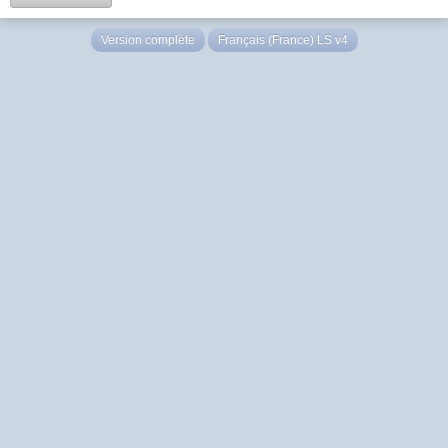
Version complète
Français (France) LS v4