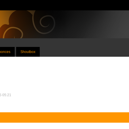
nnonces
Shoutbox
25 05:21