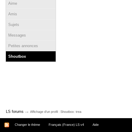
Aime
Amis
Sujets
Messages
Petites annonces
Shoutbox
→
LS forums
Affichage d'un profil : Shoutbox: trea
Changer le thème
Français (France) LS v4
Aide