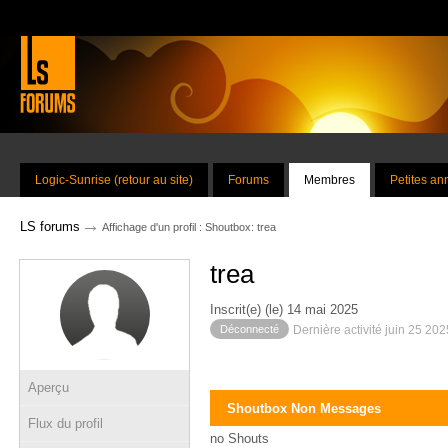
Logic-Sunrise (retour au site)
Forums
Membres
Petites a
→
LS forums
Affichage d'un profil : Shoutbox: trea
trea
Inscrit(e) (le) 14 mai 2025
Déconnecté
Dernière activité juin 25 20
Aperçu
Shoutbox Non Messages
Flux du profil
no Shouts