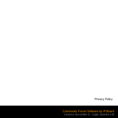
Privacy Policy
Community Forum Software by IP.Board
Licence accordée à : Logic Sunrise Ltd