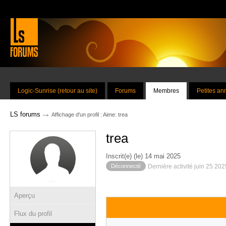
Logic-Sunrise (retour au site)
Forums
Membres
Petites a
→
LS forums
Affichage d'un profil : Aime: trea
trea
Inscrit(e) (le) 14 mai 2025
Déconnecté
Dernière activité juin 25 20
Aperçu
Flux du profil