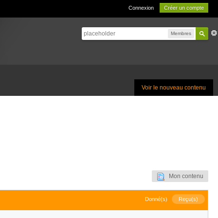
Connexion
Créer un compte
Membres
Voir le nouveau contenu
Mon contenu
Donné(s)
Reçu(s)