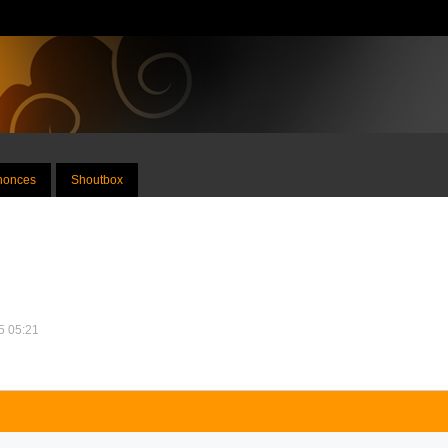
nnonces
Shoutbox
25 05:21