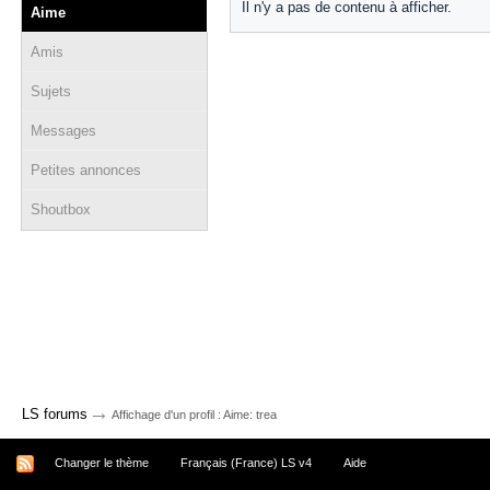
Il n'y a pas de contenu à afficher.
Aime
Amis
Sujets
Messages
Petites annonces
Shoutbox
→
LS forums
Affichage d'un profil : Aime: trea
Changer le thème
Français (France) LS v4
Aide