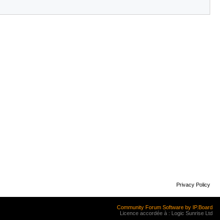
Privacy Policy
Community Forum Software by IP.Board
Licence accordée à : Logic Sunrise Ltd