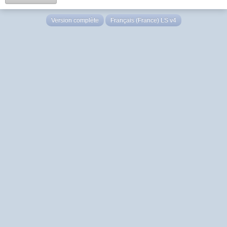
Version complète
Français (France) LS v4