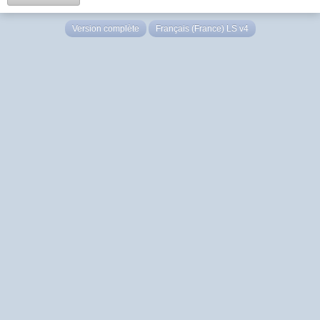
Version complète
Français (France) LS v4