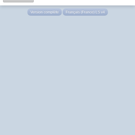
Version complète
Français (France) LS v4