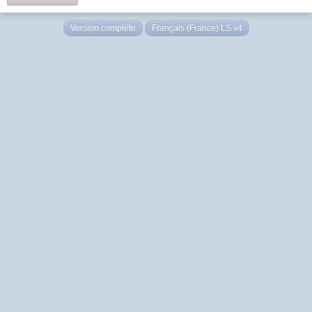
Version complète
Français (France) LS v4